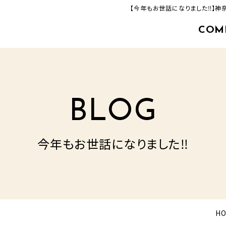
【今年もお世話になりました‼】
COM
463-33-8000
追分店(建築事業部)
TEL.
営業時間／9：00‐17：00
定休日／毎週火曜日・水曜日
BLOG
今年もお世話になりました‼
H