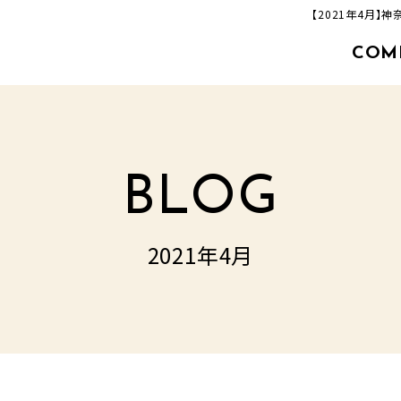
【2021年4月
COM
463-33-8000
追分店(建築事業部)
TEL.
営業時間／9：00‐17：00
定休日／毎週火曜日・水曜日
BLOG
2021年4月