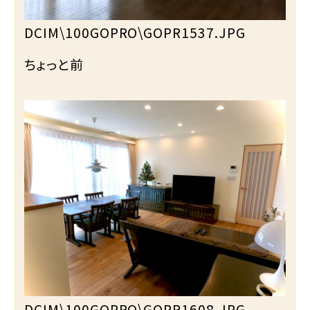
DCIM\100GOPRO\GOPR1537.JPG
ちょっと前
DCIM\100GOPRO\GOPR1608.JPG