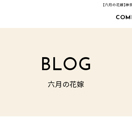
【六月の花嫁】神
COM
463-33-8000
追分店(建築事業部)
TEL.
営業時間／9：00‐17：00
定休日／毎週火曜日・水曜日
BLOG
六月の花嫁