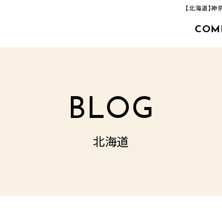
【北海道】神
COM
463-33-8000
追分店(建築事業部)
TEL.
営業時間／9：00‐17：00
定休日／毎週火曜日・水曜日
BLOG
北海道