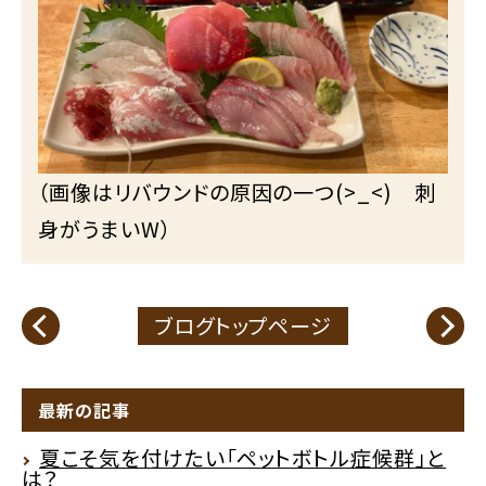
（画像はリバウンドの原因の一つ(>_<) 刺
身がうまいW）
ブログトップページ
最新の記事
夏こそ気を付けたい「ペットボトル症候群」と
は？