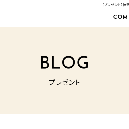
【プレゼント】
COM
463-33-8000
追分店(建築事業部)
TEL.
営業時間／9：00‐17：00
定休日／毎週火曜日・水曜日
BLOG
プレゼント