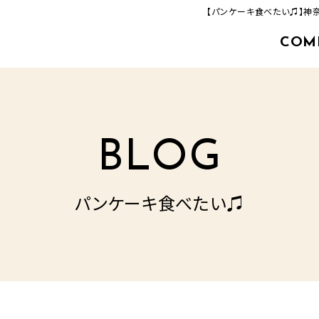
【パンケーキ食べたい♫】神
COM
463-33-8000
追分店(建築事業部)
TEL.
営業時間／9：00‐17：00
定休日／毎週火曜日・水曜日
BLOG
パンケーキ食べたい♫