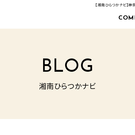
【湘南ひらつかナビ】神
COM
463-33-8000
追分店(建築事業部)
TEL.
営業時間／9：00‐17：00
定休日／毎週火曜日・水曜日
BLOG
湘南ひらつかナビ