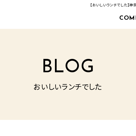
【おいしいランチでした】
COM
463-33-8000
追分店(建築事業部)
TEL.
営業時間／9：00‐17：00
定休日／毎週火曜日・水曜日
BLOG
おいしいランチでした