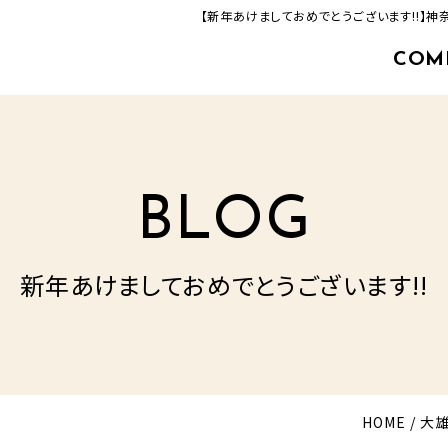
【新年あけましておめでとうございます!!】
COM
463-33-8000
追分店(建築事業部)
TEL.
営業時間／9：00‐17：00
定休日／毎週火曜日・水曜日
BLOG
新年あけましておめでとうございます!!
HOME
大雄