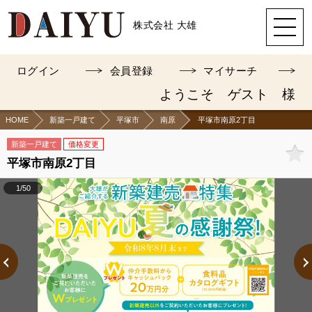
株式会社 大雄
ログイン
会員登録
マイサーチ
ようこそ ゲスト 様
HOME
新築一戸建て
平塚市
南原
平塚市南原2丁目
新築一戸建て
価格変更
平塚市南原2丁目
1/50