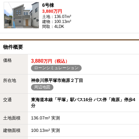
6号棟
3,880万円
土地：136.07m²
建物：100.13m²
間取：4LDK
物件概要
価格
3,880
万円（税込）
ローンシミュレーション
所在地
神奈川県平塚市南原２丁目
周辺地図
交通
東海道本線「平塚」駅バス16分 バス停「南原」停歩4
分
土地面積
136.07m² 実測
建物面積
100.13m² 実測