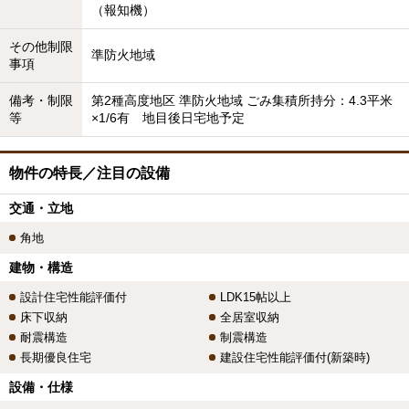
（報知機）
その他制限
準防火地域
事項
備考・制限
第2種高度地区 準防火地域 ごみ集積所持分：4.3平米
等
×1/6有 地目後日宅地予定
物件の特長／注目の設備
交通・立地
角地
建物・構造
設計住宅性能評価付
LDK15帖以上
床下収納
全居室収納
耐震構造
制震構造
長期優良住宅
建設住宅性能評価付(新築時)
設備・仕様