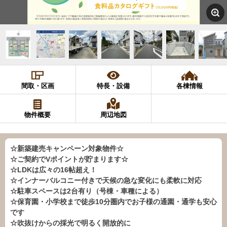
間取・区画
特長・設備
各棟情報
物件概要
周辺地図
☆新築建売キャンペーン対象物件☆
☆ご契約でVポイントが貯まります☆
☆LDKは広々の16帖超え！
☆インナーバルコニー付きで天候の急な変化にも柔軟に対応
☆駐車スペースは2台有り（号棟・車種による）
☆保育園・小学校まで徒歩10分圏内でお子様の通園・通学も安心
です
☆吹抜けからの採光で明るく開放的に