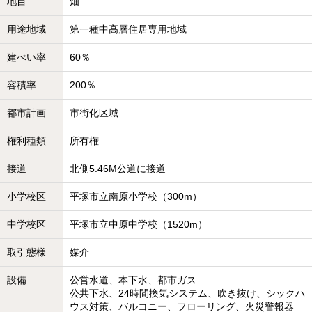
地目
畑
用途地域
第一種中高層住居専用地域
建ぺい率
60％
容積率
200％
都市計画
市街化区域
権利種類
所有権
接道
北側5.46M公道に接道
小学校区
平塚市立南原小学校（300m）
中学校区
平塚市立中原中学校（1520m）
取引態様
媒介
設備
公営水道、本下水、都市ガス
公共下水、24時間換気システム、吹き抜け、シックハ
ウス対策、バルコニー、フローリング、火災警報器