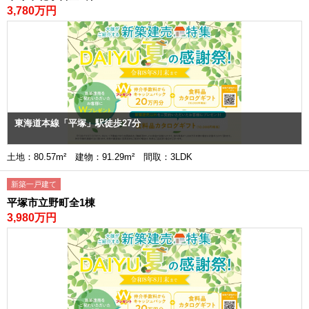
3,780万円
東海道本線「平塚」駅徒歩27分
土地：80.57m² 建物：91.29m² 間取：3LDK
新築一戸建て
平塚市立野町全1棟
3,980万円