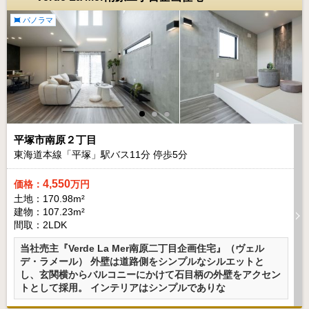
パノラマ
平塚市南原２丁目
東海道本線「平塚」駅バス
11
分 停歩
5
分
4,550
価格：
万円
土地：170.98m²
建物：107.23m²
間取：2LDK
当社売主『Verde La Mer南原二丁目企画住宅』（ヴェル
デ・ラメール） 外壁は道路側をシンプルなシルエットと
し、玄関横からバルコニーにかけて石目柄の外壁をアクセン
トとして採用。 インテリアはシンプルでありな