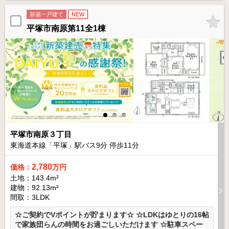
新築一戸建て
NEW
平塚市南原第11全1棟
平塚市南原３丁目
東海道本線「平塚」駅バス
9
分 停歩
11
分
2,780
価格：
万円
土地：143.4m²
建物：92.13m²
間取：3LDK
☆ご契約でVポイントが貯まります☆ ☆LDKはゆとりの16帖
で家族団らんの時間をお過ごしいただけます ☆駐車スペー