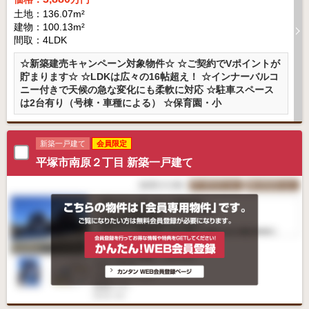
土地：136.07m²
建物：100.13m²
間取：4LDK
☆新築建売キャンペーン対象物件☆ ☆ご契約でVポイントが
貯まります☆ ☆LDKは広々の16帖超え！ ☆インナーバルコ
ニー付きで天候の急な変化にも柔軟に対応 ☆駐車スペース
は2台有り（号棟・車種による） ☆保育園・小
新築一戸建て
会員限定
平塚市南原２丁目 新築一戸建て