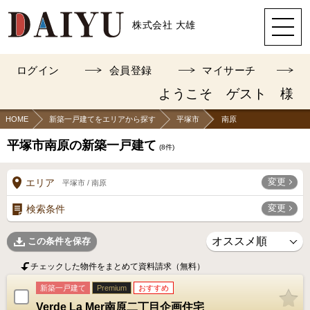
株式会社 大雄
ログイン
会員登録
マイサーチ
ようこそ ゲスト 様
HOME
新築一戸建てをエリアから探す
平塚市
南原
平塚市南原の新築一戸建て
(
8
件)
変更
エリア
平塚市 / 南原
変更
検索条件
この条件を保存
チェックした物件をまとめて資料請求（無料）
新築一戸建て
Premium
おすすめ
Verde La Mer南原二丁目企画住宅