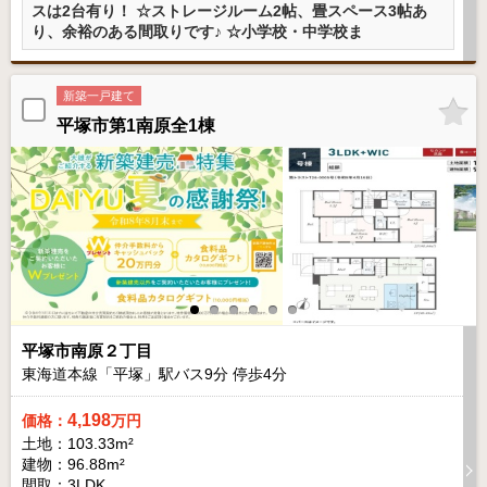
スは2台有り！ ☆ストレージルーム2帖、畳スペース3帖あ
り、余裕のある間取りです♪ ☆小学校・中学校ま
新築一戸建て
平塚市第1南原全1棟
平塚市南原２丁目
東海道本線「平塚」駅バス
9
分 停歩
4
分
4,198
価格：
万円
土地：103.33m²
建物：96.88m²
間取：3LDK