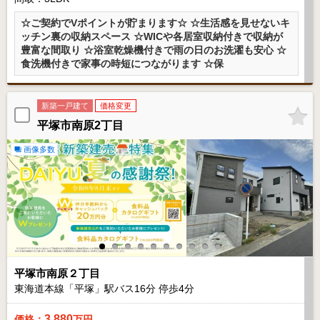
☆ご契約でVポイントが貯まります☆ ☆生活感を見せないキ
ッチン裏の収納スペース ☆WICや各居室収納付きで収納が
豊富な間取り ☆浴室乾燥機付きで雨の日のお洗濯も安心 ☆
食洗機付きで家事の時短につながります ☆保
新築一戸建て
価格変更
平塚市南原2丁目
画像多数
平塚市南原２丁目
東海道本線「平塚」駅バス
16
分 停歩
4
分
3,880
価格：
万円