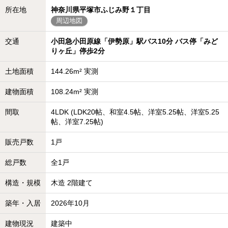
所在地
神奈川県平塚市ふじみ野１丁目
周辺地図
交通
小田急小田原線「伊勢原」駅バス10分 バス停「みど
りヶ丘」停歩2分
土地面積
144.26m² 実測
建物面積
108.24m² 実測
間取
4LDK (LDK20帖、和室4.5帖、洋室5.25帖、洋室5.25
帖、洋室7.25帖)
販売戸数
1戸
総戸数
全1戸
構造・規模
木造 2階建て
築年・入居
2026年10月
建物現況
建築中