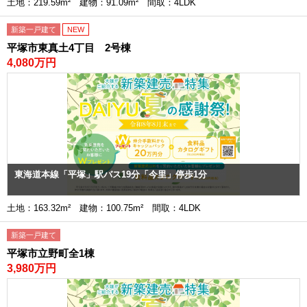
土地：219.59m² 建物：91.09m² 間取：4LDK
新築一戸建て
NEW
平塚市東真土4丁目 2号棟
4,080万円
東海道本線「平塚」駅バス19分「今里」停歩1分
土地：163.32m² 建物：100.75m² 間取：4LDK
新築一戸建て
平塚市立野町全1棟
3,980万円