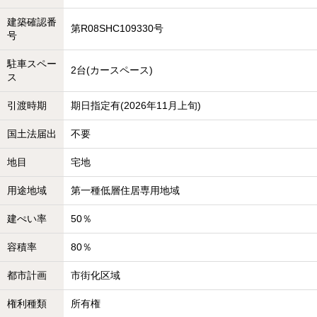
建築確認番
第R08SHC109330号
号
駐車スペー
2台(カースペース)
ス
引渡時期
期日指定有(2026年11月上旬)
国土法届出
不要
地目
宅地
用途地域
第一種低層住居専用地域
建ぺい率
50％
容積率
80％
都市計画
市街化区域
権利種類
所有権