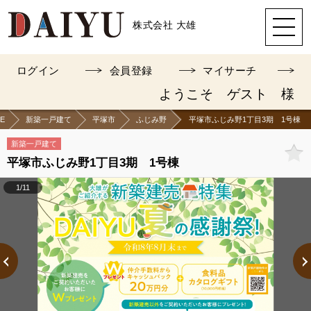
株式会社 大雄
ログイン
会員登録
マイサーチ
ようこそ ゲスト 様
E
新築一戸建て
平塚市
ふじみ野
平塚市ふじみ野1丁目3期 1号棟
新築一戸建て
平塚市ふじみ野1丁目3期 1号棟
1/11