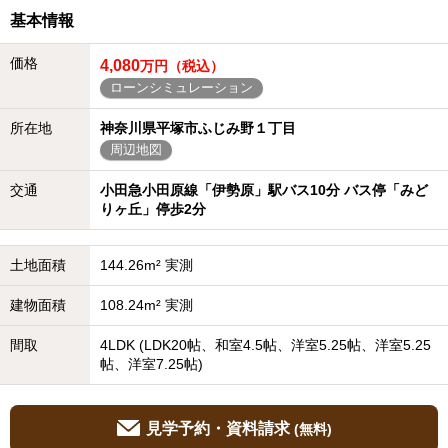
基本情報
価格
4,080
万円（税込）
ローンシミュレーション
所在地
神奈川県平塚市ふじみ野１丁目
周辺地図
交通
小田急小田原線「伊勢原」駅バス10分 バス停「みど
りヶ丘」停歩2分
土地面積
144.26m² 実測
建物面積
108.24m² 実測
間取
4LDK (LDK20帖、和室4.5帖、洋室5.25帖、洋室5.25
帖、洋室7.25帖)
見学予約・資料請求
(無料)