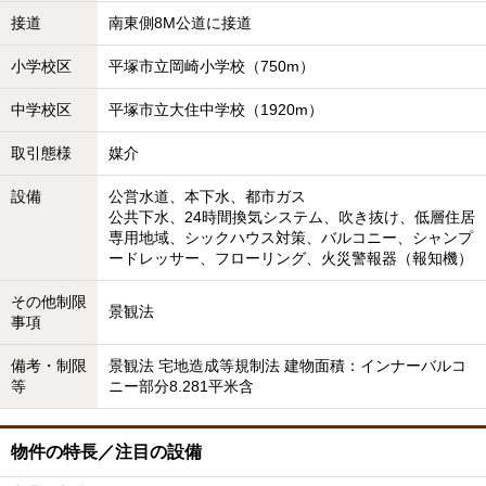
接道
南東側8M公道に接道
小学校区
平塚市立岡崎小学校（750m）
中学校区
平塚市立大住中学校（1920m）
取引態様
媒介
設備
公営水道、本下水、都市ガス
公共下水、24時間換気システム、吹き抜け、低層住居
専用地域、シックハウス対策、バルコニー、シャンプ
ードレッサー、フローリング、火災警報器（報知機）
その他制限
景観法
事項
備考・制限
景観法 宅地造成等規制法 建物面積：インナーバルコ
等
ニー部分8.281平米含
物件の特長／注目の設備