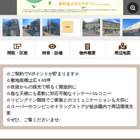
間取・区画
特長・設備
物件概要
周辺地図
☆ご契約でVポイントが貯まります☆
☆敷地面積は広々43坪
☆吹抜からの採光で明るく開放的に
☆急な天候にも柔軟に対応可能なインナーバルコニー
☆リビングイン階段でご家族とのコミュニケーションも大切に
☆スーパーやコンビニやドラッグストアが徒歩圏内で周辺環境充
実
☆ぜひ、ご覧くださいませ♪