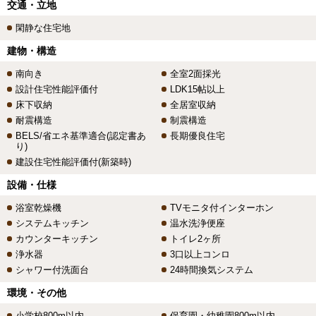
交通・立地
閑静な住宅地
建物・構造
南向き
全室2面採光
設計住宅性能評価付
LDK15帖以上
床下収納
全居室収納
耐震構造
制震構造
BELS/省エネ基準適合(認定書あ
長期優良住宅
り)
建設住宅性能評価付(新築時)
設備・仕様
浴室乾燥機
TVモニタ付インターホン
システムキッチン
温水洗浄便座
カウンターキッチン
トイレ2ヶ所
浄水器
3口以上コンロ
シャワー付洗面台
24時間換気システム
環境・その他
小学校800m以内
保育園・幼稚園800m以内