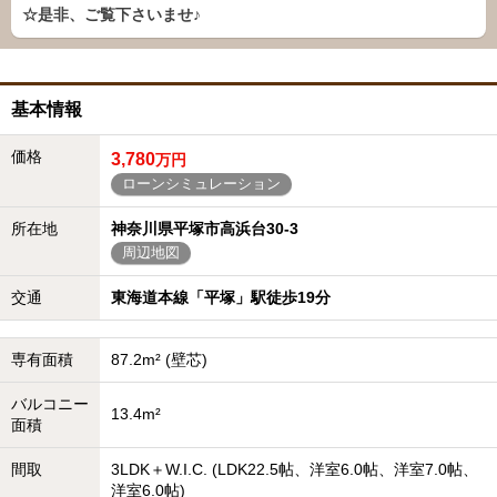
☆是非、ご覧下さいませ♪
基本情報
価格
3,780
万円
ローンシミュレーション
所在地
神奈川県平塚市高浜台30-3
周辺地図
交通
東海道本線「平塚」駅徒歩19分
専有面積
87.2m² (壁芯)
バルコニー
13.4m²
面積
間取
3LDK＋W.I.C. (LDK22.5帖、洋室6.0帖、洋室7.0帖、
洋室6.0帖)