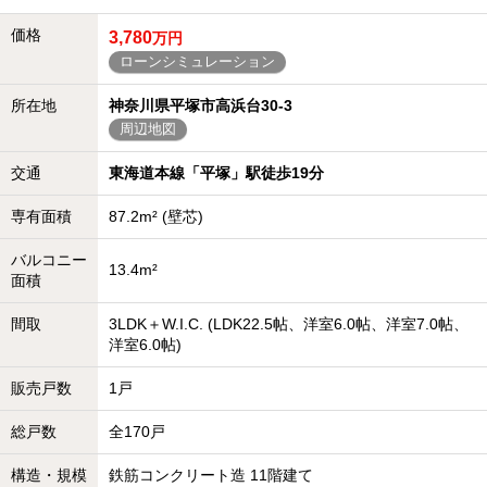
価格
3,780
万円
ローンシミュレーション
所在地
神奈川県平塚市高浜台30-3
周辺地図
交通
東海道本線「平塚」駅徒歩19分
専有面積
87.2m² (壁芯)
バルコニー
13.4m²
面積
間取
3LDK＋W.I.C. (LDK22.5帖、洋室6.0帖、洋室7.0帖、
洋室6.0帖)
販売戸数
1戸
総戸数
全170戸
構造・規模
鉄筋コンクリート造 11階建て