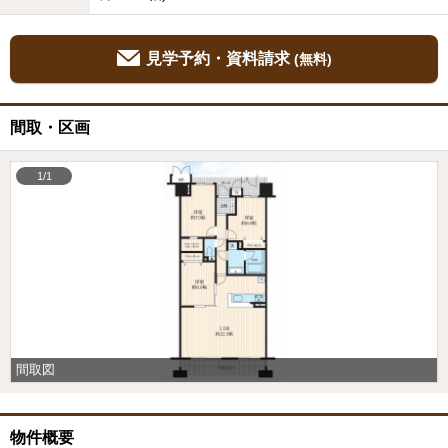
見学予約・資料請求
(無料)
間取・区画
1/1
間取図
物件概要