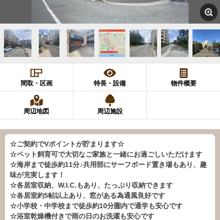
間取・区画
特長・設備
物件概要
周辺地図
周辺施設
☆ご契約でVポイントが貯まります☆
☆ペット飼育可で大切なご家族と一緒にお過ごしいただけます
☆海岸まで徒歩約11分♪共用部にサーフボード置き場もあり、趣
味が充実します！
☆各居室収納、W.I.C.もあり、たっぷり収納できます
☆各居室約5帖以上あり、窓がある為通風良好です
☆小学校・中学校まで徒歩約10分圏内で通学も安心です
☆浴室乾燥機付きで雨の日のお洗濯も安心です