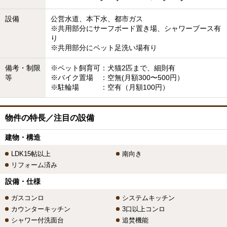
設備
公営水道、本下水、都市ガス
※共用部分にサーフボード置き場、シャワーブース有
り
※共用部分にペット足洗い場有り
備考・制限
※ペット飼育可：犬猫2匹まで、細則有
等
※バイク置場 ：空無(月額300〜500円）
※駐輪場 ：空有（月額100円）
物件の特長／注目の設備
建物・構造
LDK15帖以上
南向き
リフォーム済み
設備・仕様
ガスコンロ
システムキッチン
カウンターキッチン
3口以上コンロ
シャワー付洗面台
追焚機能