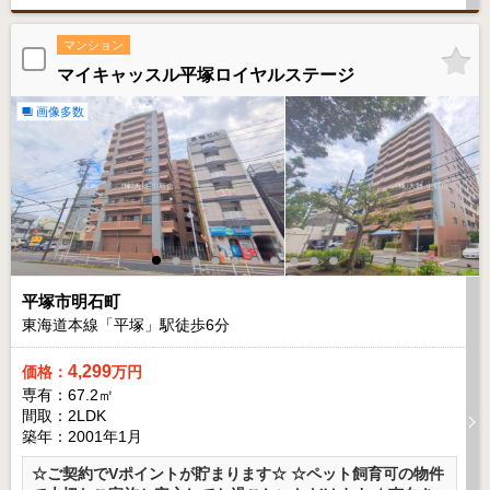
マンション
マイキャッスル平塚ロイヤルステージ
画像多数
平塚市明石町
東海道本線「平塚」駅徒歩
6
分
4,299
価格：
万円
専有：67.2㎡
間取：2LDK
築年：2001年1月
☆ご契約でVポイントが貯まります☆ ☆ペット飼育可の物件