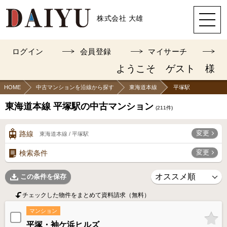
株式会社 大雄
ログイン
会員登録
マイサーチ
ようこそ ゲスト 様
HOME
中古マンションを沿線から探す
東海道本線
平塚駅
東海道本線 平塚駅の中古マンション
(
211
件)
変更
路線
東海道本線 / 平塚駅
変更
検索条件
この条件を保存
チェックした物件をまとめて資料請求（無料）
マンション
平塚・袖ケ浜ヒルズ