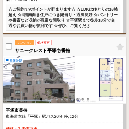
☆ご契約でVポイントが貯まります☆ ☆LDKはゆとりの16帖
超え ☆4階南向き住戸につき陽当り・通風良好 ☆パントリー
や書斎など収納が豊富な間取り ☆平塚駅まで徒歩18分で交
通やお買い物が便利です ☆ぜひ、ご覧くださ
マンション
価格変更
サニークレスト平塚壱番館
画像多数
平塚市長持
東海道本線「平塚」駅バス
20
分 停歩
2
分
1,080
価格：
万円