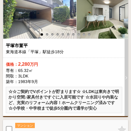
平塚市菫平
東海道本線「平塚」駅徒歩
18
分
2,280
価格：
万円
専有：65.32㎡
間取：3LDK
築年：1983年9月
☆☆ご契約でVポイントが貯まります☆ ☆LDKは東向きで明
かり空間♪家具付きですぐに入居可能です ☆水回りや内装な
ど、充実のリフォーム内容！ホームクリーニング済みです
☆小学校・中学校まで徒歩5分圏内で通学が安心
マンション