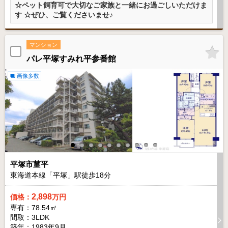
☆ペット飼育可で大切なご家族と一緒にお過ごしいただけま
す ☆ぜひ、ご覧くださいませ♪
マンション
パレ平塚すみれ平参番館
画像多数
平塚市菫平
東海道本線「平塚」駅徒歩
18
分
2,898
価格：
万円
専有：78.54㎡
間取：3LDK
築年：1983年9月