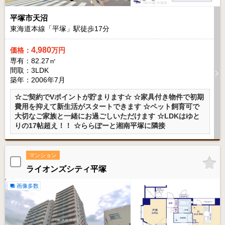
平塚市天沼
東海道本線「平塚」駅徒歩
17
分
4,980
価格：
万円
専有：82.27㎡
間取：3LDK
築年：2006年7月
☆ご契約でVポイントが貯まります☆ ☆家具付き物件で初期
費用を抑えて新生活がスタートできます ☆ペット飼育可で
大切なご家族と一緒にお過ごしいただけます ☆LDKはゆと
りの17帖超え！！ ☆ららぽーと湘南平塚に隣接
マンション
ライオンズシティ平塚
画像多数