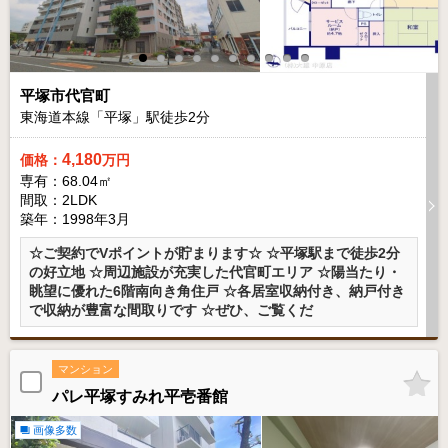
平塚市代官町
東海道本線「平塚」駅徒歩
2
分
4,180
価格：
万円
専有：68.04㎡
間取：2LDK
築年：1998年3月
☆ご契約でVポイントが貯まります☆ ☆平塚駅まで徒歩2分
の好立地 ☆周辺施設が充実した代官町エリア ☆陽当たり・
眺望に優れた6階南向き角住戸 ☆各居室収納付き、納戸付き
で収納が豊富な間取りです ☆ぜひ、ご覧くだ
マンション
パレ平塚すみれ平壱番館
画像多数