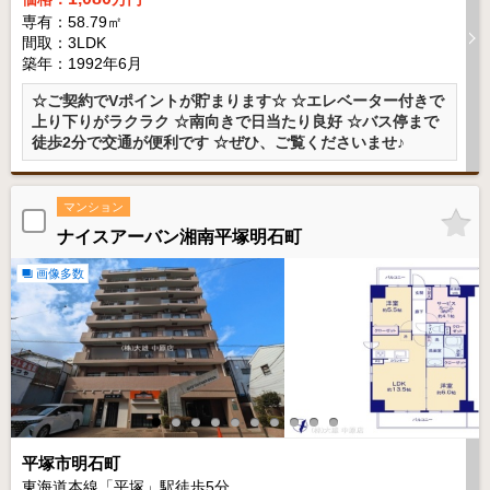
専有：58.79㎡
間取：3LDK
築年：1992年6月
☆ご契約でVポイントが貯まります☆ ☆エレベーター付きで
上り下りがラクラク ☆南向きで日当たり良好 ☆バス停まで
徒歩2分で交通が便利です ☆ぜひ、ご覧くださいませ♪
マンション
ナイスアーバン湘南平塚明石町
画像多数
平塚市明石町
東海道本線「平塚」駅徒歩
5
分