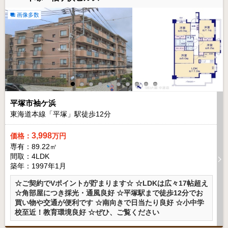
画像多数
平塚市袖ケ浜
東海道本線「平塚」駅徒歩
12
分
3,998
価格：
万円
専有：89.22㎡
間取：4LDK
築年：1997年1月
☆ご契約でVポイントが貯まります☆ ☆LDKは広々17帖超え
☆角部屋につき採光・通風良好 ☆平塚駅まで徒歩12分でお
買い物や交通が便利です ☆南向きで日当たり良好 ☆小中学
校至近！教育環境良好 ☆ぜひ、ご覧ください