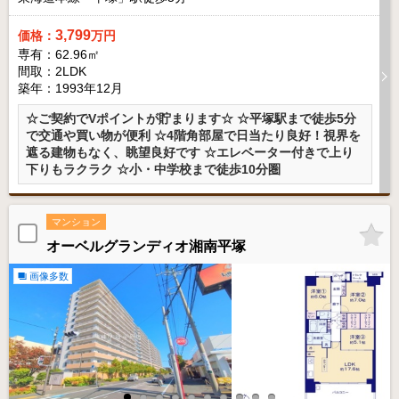
3,799
価格：
万円
専有：62.96㎡
間取：2LDK
築年：1993年12月
☆ご契約でVポイントが貯まります☆ ☆平塚駅まで徒歩5分
で交通や買い物が便利 ☆4階角部屋で日当たり良好！視界を
遮る建物もなく、眺望良好です ☆エレベーター付きで上り
下りもラクラク ☆小・中学校まで徒歩10分圏
マンション
オーベルグランディオ湘南平塚
画像多数