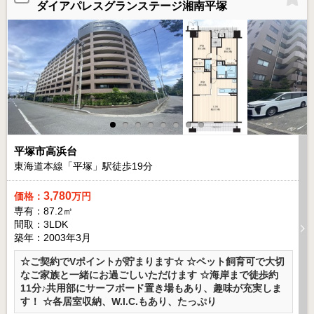
ダイアパレスグランステージ湘南平塚
平塚市高浜台
東海道本線「平塚」駅徒歩
19
分
3,780
価格：
万円
専有：87.2㎡
間取：3LDK
築年：2003年3月
☆ご契約でVポイントが貯まります☆ ☆ペット飼育可で大切
なご家族と一緒にお過ごしいただけます ☆海岸まで徒歩約
11分♪共用部にサーフボード置き場もあり、趣味が充実しま
す！ ☆各居室収納、W.I.C.もあり、たっぷり