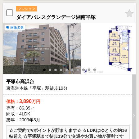
マンション
ダイアパレスグランデージ湘南平塚
画像多数
平塚市高浜台
東海道本線「平塚」駅徒歩
19
分
3,890
価格：
万円
専有：86.39㎡
間取：4LDK
築年：2003年3月
☆ご契約でVポイントが貯まります☆ ☆LDKはゆとりの約16
帖超え ☆平塚駅まで徒歩19分で交通やお買い物が便利です