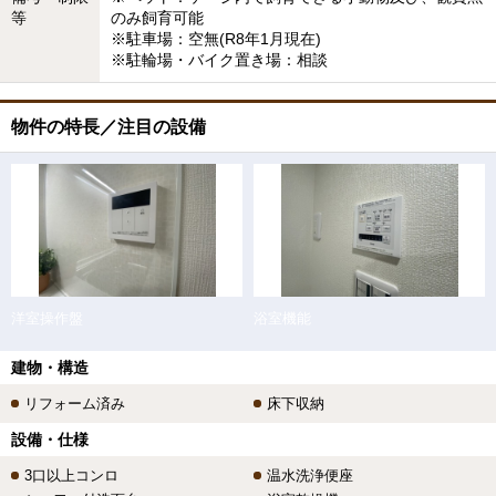
等
のみ飼育可能
※駐車場：空無(R8年1月現在)
※駐輪場・バイク置き場：相談
物件の特長／注目の設備
洋室操作盤
浴室機能
建物・構造
リフォーム済み
床下収納
設備・仕様
3口以上コンロ
温水洗浄便座