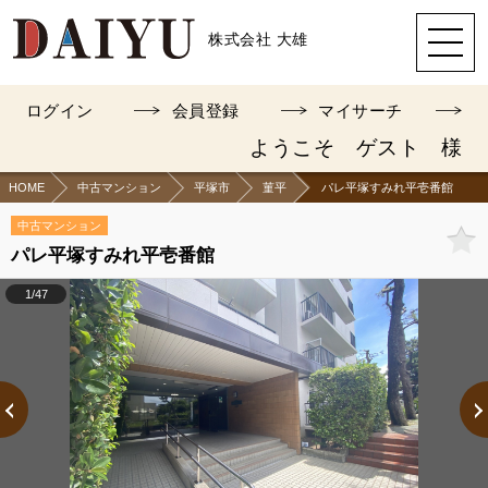
株式会社 大雄
ログイン
会員登録
マイサーチ
ようこそ ゲスト 様
HOME
中古マンション
平塚市
菫平
パレ平塚すみれ平壱番館
中古マンション
パレ平塚すみれ平壱番館
1/47