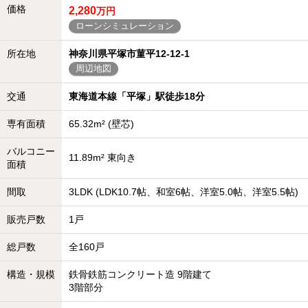
価格
2,280
万円
ローンシミュレーション
所在地
神奈川県平塚市菫平12-12-1
周辺地図
交通
東海道本線「平塚」駅徒歩18分
専有面積
65.32m² (壁芯)
バルコニー
11.89m² 東向き
面積
間取
3LDK (LDK10.7帖、和室6帖、洋室5.0帖、洋室5.5帖)
販売戸数
1戸
総戸数
全160戸
構造・規模
鉄骨鉄筋コンクリート造 9階建て
3階部分