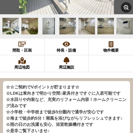
間取・区画
特長・設備
物件概要
周辺地図
周辺施設
☆☆ご契約でVポイントが貯まります☆
☆LDKは東向きで明かり空間♪家具付きですぐに入居可能です
☆水回りや内装など、充実のリフォーム内容！ホームクリーニン
グ済みです
☆小学校・中学校まで徒歩5分圏内で通学が安心です
☆海まで徒歩約5分！潮風を浴びながらリフレッシュできます♪
☆雨の日のお洗濯も安心、浴室乾燥機付きです
☆是非ご覧下さいませ♪