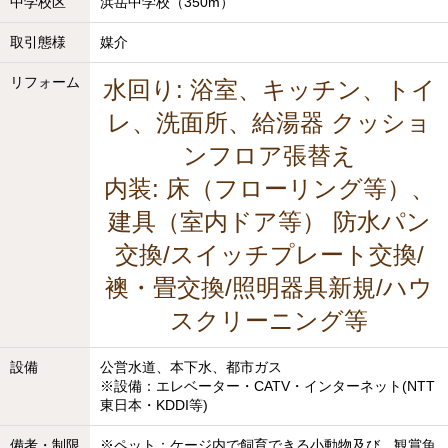
中学校区
浜岳中学校（350m）
取引態様
媒介
リフォーム
水回り: 浴室、キッチン、トイ
レ、洗面所、給湯器 クッショ
ンフロア張替え
内装: 床（フローリング等）、
建具（室内ドア等） 防水パン
交換/スイッチプレート交換/
襖・畳交換/照明器具新規/ハウ
スクリーニング等
設備
公営水道、本下水、都市ガス
※設備：エレベーター・CATV・インターネット(NTT
東日本・KDDI等)
備考・制限
※ペット：ケージ内で飼育できる小動物及び、観賞魚