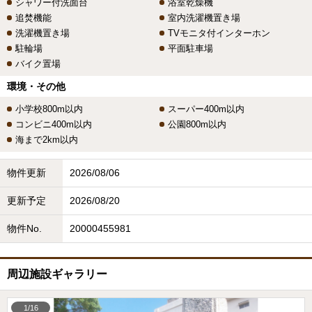
シャワー付洗面台
浴室乾燥機
追焚機能
室内洗濯機置き場
洗濯機置き場
TVモニタ付インターホン
駐輪場
平面駐車場
バイク置場
環境・その他
小学校800m以内
スーパー400m以内
コンビニ400m以内
公園800m以内
海まで2km以内
物件更新
2026/08/06
更新予定
2026/08/20
物件No.
20000455981
周辺施設ギャラリー
1/16