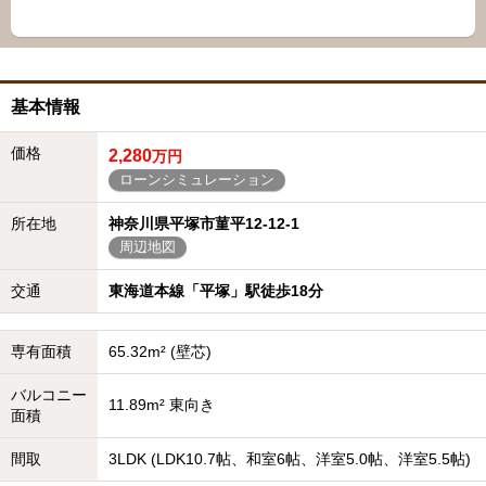
基本情報
価格
2,280
万円
ローンシミュレーション
所在地
神奈川県平塚市菫平12-12-1
周辺地図
交通
東海道本線「平塚」駅徒歩18分
専有面積
65.32m² (壁芯)
バルコニー
11.89m² 東向き
面積
間取
3LDK (LDK10.7帖、和室6帖、洋室5.0帖、洋室5.5帖)