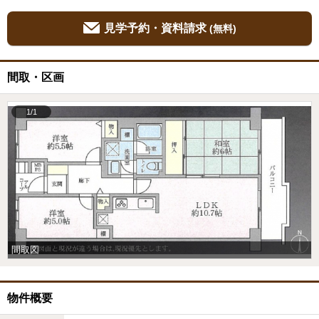
見学予約・資料請求
(無料)
間取・区画
1/1
間取図
物件概要