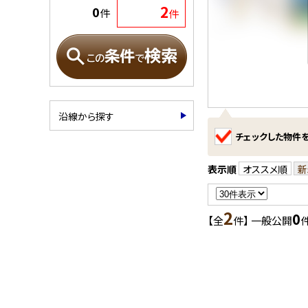
2
0
件
件
沿線から探す
チェックした物件
表示順
オススメ順
新
2
0
【全
件】 一般公開