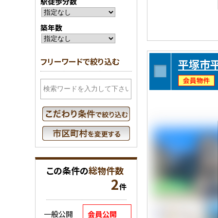
駅徒歩分数
築年数
フリーワードで絞り込む
平塚市平
この条件の
総物件数
2
件
一般公開
会員公開