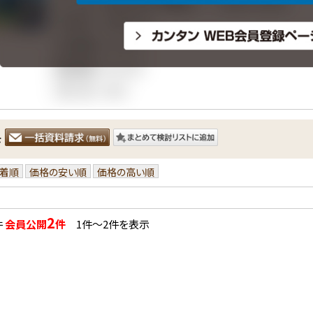
を
着順
価格の安い順
価格の高い順
2
件
会員公開
件
1件〜2件を表示