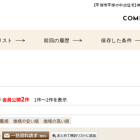
【平塚市平塚の中古住宅】
COM
463-33-8000
追分店(建築事業部)
TEL.
リスト
前回の履歴
保存した条件
営業時間／9：00‐17：00
定休日／毎週火曜日・水曜日
2
件
会員公開
件
1件〜2件を表示
着順
価格の安い順
価格の高い順
を