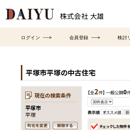
株式会社 大雄
0
中原店
TEL.
ログイン
会員登録
検討
平塚市平塚の中古住宅
2
0
【全
件】 一般公開
現在の検索条件
平塚市
表示順
オススメ順
新
平塚
チェックした物件