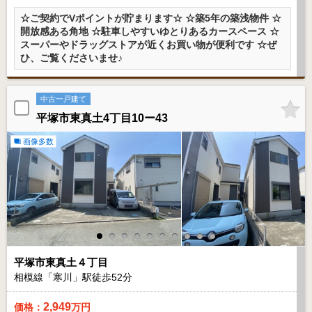
☆ご契約でVポイントが貯まります☆ ☆築5年の築浅物件 ☆
開放感ある角地 ☆駐車しやすいゆとりあるカースペース ☆
スーパーやドラッグストアが近くお買い物が便利です ☆ぜ
ひ、ご覧くださいませ♪
中古一戸建て
平塚市東真土4丁目10ー43
画像多数
平塚市東真土４丁目
相模線「寒川」駅徒歩
52
分
2,949
価格：
万円