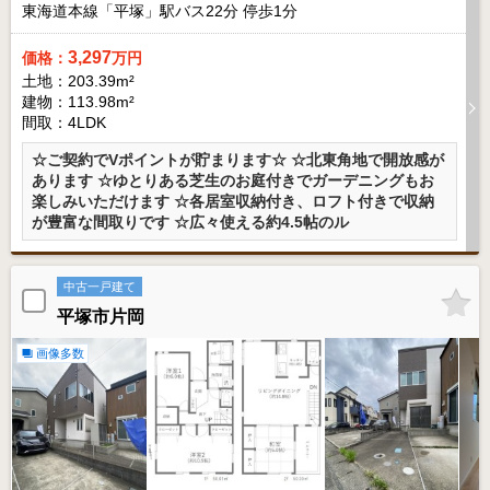
東海道本線「平塚」駅バス
22
分 停歩
1
分
3,297
価格：
万円
土地：203.39m²
建物：113.98m²
間取：4LDK
☆ご契約でVポイントが貯まります☆ ☆北東角地で開放感が
あります ☆ゆとりある芝生のお庭付きでガーデニングもお
楽しみいただけます ☆各居室収納付き、ロフト付きで収納
が豊富な間取りです ☆広々使える約4.5帖のル
中古一戸建て
平塚市片岡
画像多数