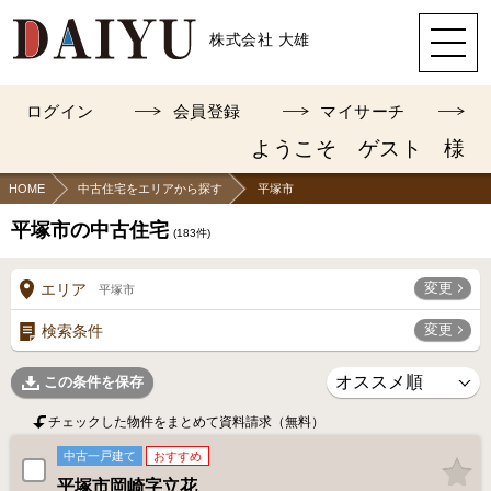
株式会社 大雄
ログイン
会員登録
マイサーチ
ようこそ ゲスト 様
HOME
中古住宅をエリアから探す
平塚市
平塚市の中古住宅
(
183
件)
変更
エリア
平塚市
変更
検索条件
この条件を保存
チェックした物件をまとめて資料請求（無料）
中古一戸建て
おすすめ
平塚市岡崎字立花