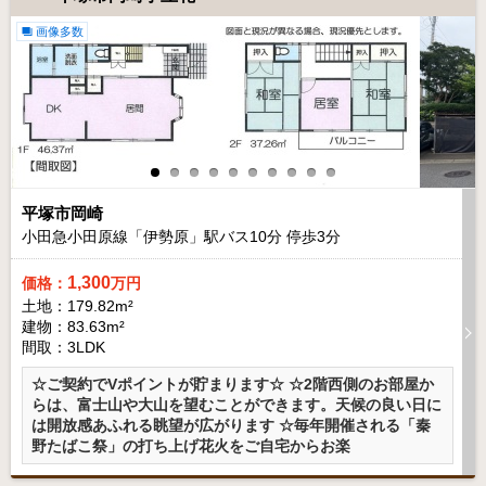
画像多数
平塚市岡崎
小田急小田原線「伊勢原」駅バス
10
分 停歩
3
分
1,300
価格：
万円
土地：179.82m²
建物：83.63m²
間取：3LDK
☆ご契約でVポイントが貯まります☆ ☆2階西側のお部屋か
らは、富士山や大山を望むことができます。天候の良い日に
は開放感あふれる眺望が広がります ☆毎年開催される「秦
野たばこ祭」の打ち上げ花火をご自宅からお楽