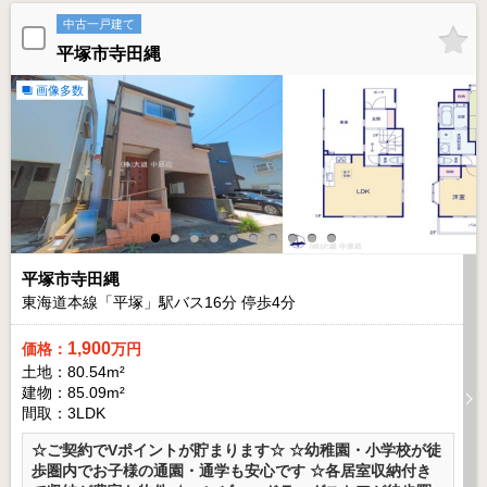
中古一戸建て
平塚市寺田縄
画像多数
平塚市寺田縄
東海道本線「平塚」駅バス
16
分 停歩
4
分
1,900
価格：
万円
土地：80.54m²
建物：85.09m²
間取：3LDK
☆ご契約でVポイントが貯まります☆ ☆幼稚園・小学校が徒
歩圏内でお子様の通園・通学も安心です ☆各居室収納付き