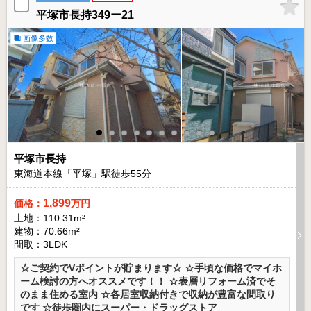
平塚市長持349ー21
画像多数
平塚市長持
東海道本線「平塚」駅徒歩
55
分
1,899
価格：
万円
土地：110.31m²
建物：70.66m²
間取：3LDK
☆ご契約でVポイントが貯まります☆ ☆手頃な価格でマイホ
ーム検討の方へオススメです！！ ☆表層リフォーム済でそ
のまま住める室内 ☆各居室収納付きで収納が豊富な間取り
です ☆徒歩圏内にスーパー・ドラッグストア