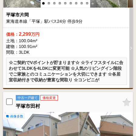
平塚市片岡
東海道本線「平塚」駅バス
24
分 停歩
9
分
2,299
価格：
万円
土地：100.04m²
建物：100.91m²
間取：3LDK
☆ご契約でVポイントが貯まります☆ ☆ライフスタイルに合
わせて3LDKを4LDKに変更可能 ☆人気のリビングイン階段
でご家族とのコミュニケーションを大切にできます ☆各居
室収納付きで収納が豊富な間取り ☆コンビニが
中古一戸建て
価格変更
平塚市田村
画像多数