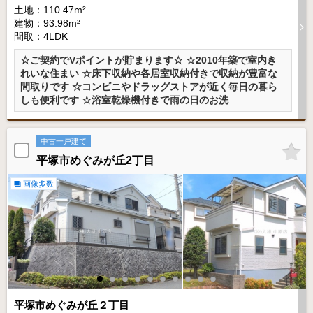
土地：110.47m²
建物：93.98m²
間取：4LDK
☆ご契約でVポイントが貯まります☆ ☆2010年築で室内き
れいな住まい ☆床下収納や各居室収納付きで収納が豊富な
間取りです ☆コンビニやドラッグストアが近く毎日の暮ら
しも便利です ☆浴室乾燥機付きで雨の日のお洗
中古一戸建て
平塚市めぐみが丘2丁目
画像多数
平塚市めぐみが丘２丁目