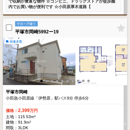
で収納が豊富な物件 ☆コンビニ、ドラッグストアが徒歩圏
内でお買い物が便利です ☆小田原厚木道路【
中古一戸建て
平塚市岡崎5992ー19
画像多数
平塚市岡崎
小田急小田原線「伊勢原」駅バス
9
分 停歩
6
分
2,399
価格：
万円
土地：115.53m²
建物：91.9m²
間取：3LDK