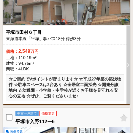
平塚市田村６丁目
東海道本線「平塚」駅バス
18
分 停歩
3
分
2,549
価格：
万円
土地：110.19m²
建物：94.76m²
間取：4LDK
☆ご契約でVポイントが貯まります☆ ☆平成27年築の築浅物
件 ☆駐車スペースは2台あり ☆全居室二面採光 ☆開発分譲
地内 ☆幼稚園・小学校・中学校が近くお子様を見守れる安
心の立地 ☆ぜひ、ご覧くださいませ♪
中古一戸建て
価格変更
平塚市入野112ー6
画像多数