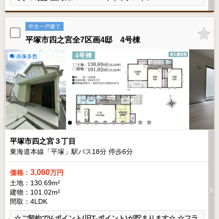
中古一戸建て
平塚市四之宮全7区画4邸 4号棟
画像多数
平塚市四之宮３丁目
東海道本線「平塚」駅バス
18
分 停歩
6
分
3,060
価格：
万円
土地：130.69m²
建物：101.02m²
間取：4LDK
☆ご契約でV-ポイント(旧T-ポイント)が貯まります☆ ☆フラ