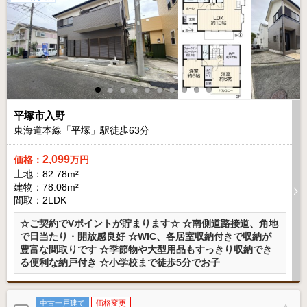
平塚市入野
東海道本線「平塚」駅徒歩
63
分
2,099
価格：
万円
土地：82.78m²
建物：78.08m²
間取：2LDK
☆ご契約でVポイントが貯まります☆ ☆南側道路接道、角地
で日当たり・開放感良好 ☆WIC、各居室収納付きで収納が
豊富な間取りです ☆季節物や大型用品もすっきり収納でき
る便利な納戸付き ☆小学校まで徒歩5分でお子
中古一戸建て
価格変更