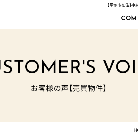
【平塚市在住】神
COM
463-33-8000
追分店(建築事業部)
TEL.
営業時間／9：00‐17：00
定休日／毎週火曜日・水曜日
STOMER'S VO
お客様の声【売買物件】
H