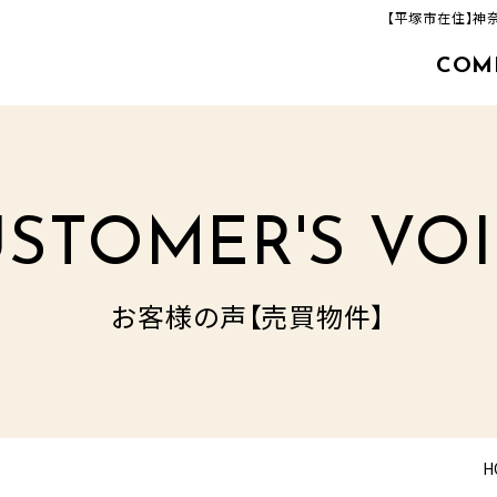
【平塚市在住】神
COM
463-33-8000
追分店(建築事業部)
TEL.
営業時間／9：00‐17：00
定休日／毎週火曜日・水曜日
STOMER'S VO
お客様の声【売買物件】
H