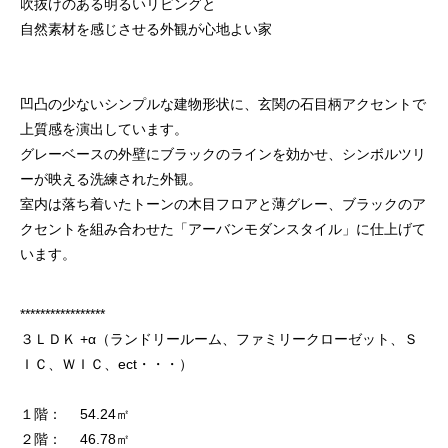
吹抜けのある明るいリビングと
自然素材を感じさせる外観が心地よい家
凹凸の少ないシンプルな建物形状に、玄関の石目柄アクセントで
上質感を演出しています。
グレーベースの外壁にブラックのラインを効かせ、シンボルツリ
ーが映える洗練された外観。
室内は落ち着いたトーンの木目フロアと薄グレー、ブラックのア
クセントを組み合わせた「アーバンモダンスタイル」に仕上げて
います。
*****************
３ＬＤＫ +α（ランドリールーム、ファミリークローゼット、Ｓ
ＩＣ、ＷＩＣ、ect・・・）
１階： 54.24㎡
２階： 46.78㎡