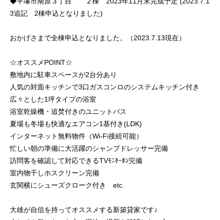
◆平塚市南原３丁目 ２棟 2023年11月末完成予定 (2023.7.1
3追記 2棟申込となりました)
おかげさまで全棟申込となりました。（2023.7.13現在）
☆オススメPOINT☆
敷地内に駐車スペースが2台分あり
人気の対面キッチンで3口ガスコンロのシステムキッチン付き
広々とした1坪タイプの浴室
浴室乾燥機・追焚付きのユニットバス
夏場も冬場も快適なエアコン1基付き(LDK)
インターネット無料物件（Wi-Fi接続可能）
忙しい朝の準備に大活躍のシャンプドレッサー完備
訪問客を確認して対応できるTVﾓﾆﾀｰﾎﾝ完備
室内物干しホスクリーン完備
玄関横にシューズクローク付き etc.
大雄が自信を持ってオススメする新築貸家です♪