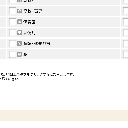
飲食店
高校・高専
保育園
郵便局
趣味・娯楽施設
駅
た、地図上でダブルクリックするとズームします。
承ください。