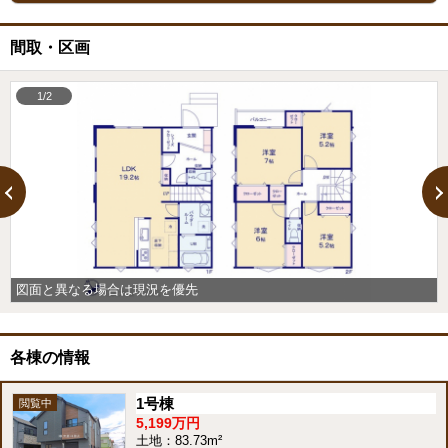
間取・区画
1/2
図面と異なる場合は現況を優先
各棟の情報
1号棟
5,199万円
土地：83.73m²