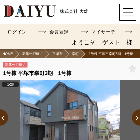
株式会社 大雄
ログイン
会員登録
マイサーチ
ようこそ ゲスト 様
HOME
新築一戸建て
平塚市
幸町
1号棟 平塚市幸町3期 1号棟
新築一戸建て
1号棟 平塚市幸町3期 1号棟
1/26