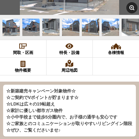
間取・区画
特長・設備
各棟情報
物件概要
周辺地図
☆新築建売キャンペーン対象物件☆
☆ご契約でVポイントが貯まります☆
☆LDKは広々の19帖超え
☆家計に優しい都市ガス物件
☆小中学校まで徒歩5分圏内で、お子様の通学も安心です
☆ご家族とのコミュニケーションが取りやすいリビングイン階段
☆ぜひ、ご覧くださいませ♪