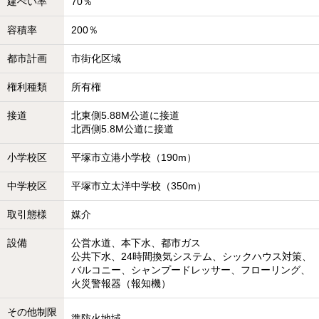
建ぺい率
70％
容積率
200％
都市計画
市街化区域
権利種類
所有権
接道
北東側5.88M公道に接道
北西側5.8M公道に接道
小学校区
平塚市立港小学校（190m）
中学校区
平塚市立太洋中学校（350m）
取引態様
媒介
設備
公営水道、本下水、都市ガス
公共下水、24時間換気システム、シックハウス対策、
バルコニー、シャンプードレッサー、フローリング、
火災警報器（報知機）
その他制限
準防火地域