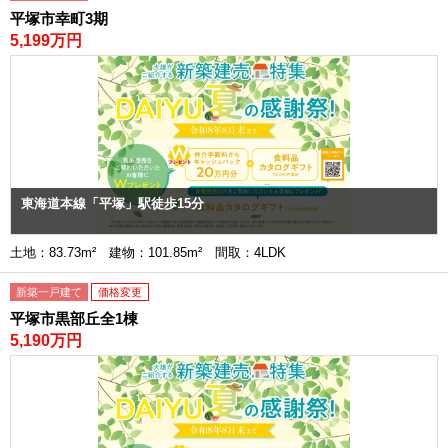
平塚市幸町3期
5,199万円
東海道本線「平塚」駅徒歩15分
土地：83.73m² 建物：101.85m² 間取：4LDK
新築一戸建て
価格変更
平塚市黒部丘全1棟
5,190万円