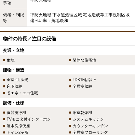
事項
備考・制限
準防火地域 下水道処理区域 宅地造成等工事規制区域
等
建ぺい率：角地緩和
物件の特長／注目の設備
交通・立地
角地
閑静な住宅地
建物・構造
全室2面採光
LDK15帖以上
床下収納
全居室収納
省エネ・エコ住宅
設備・仕様
食器洗浄機
浴室乾燥機
TVモニタ付インターホン
システムキッチン
温水洗浄便座
カウンターキッチン
トイレ2ヶ所
全居室フローリング