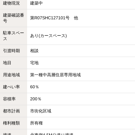
建物現況
建築中
建築確認番
第R07SHC127101号 他
号
駐車スペー
あり(カースペース)
ス
引渡時期
相談
地目
宅地
用途地域
第一種中高層住居専用地域
建ぺい率
60％
容積率
200％
都市計画
市街化区域
権利種類
所有権
接道
北東側4.5M公道に接道