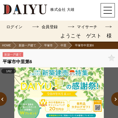
株式会社 大雄
ログイン
会員登録
マイサーチ
ようこそ ゲスト 様
HOME
新築一戸建て
平塚市
中里
平塚市中里第6
新築一戸建て
平塚市中里第6
1/62