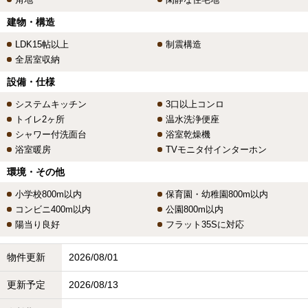
建物・構造
LDK15帖以上
制震構造
全居室収納
設備・仕様
システムキッチン
3口以上コンロ
トイレ2ヶ所
温水洗浄便座
シャワー付洗面台
浴室乾燥機
浴室暖房
TVモニタ付インターホン
環境・その他
小学校800m以内
保育園・幼稚園800m以内
コンビニ400m以内
公園800m以内
陽当り良好
フラット35Sに対応
物件更新
2026/08/01
更新予定
2026/08/13