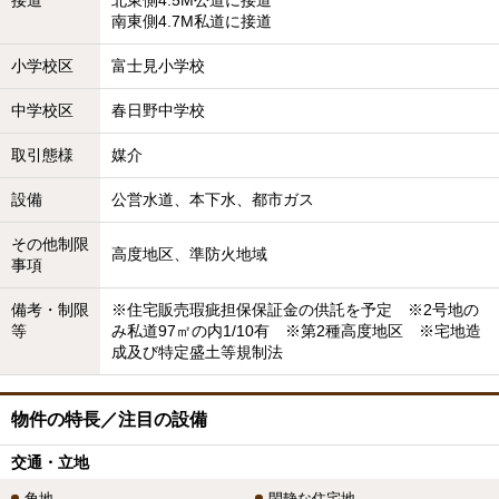
南東側4.7M私道に接道
小学校区
富士見小学校
中学校区
春日野中学校
取引態様
媒介
設備
公営水道、本下水、都市ガス
その他制限
高度地区、準防火地域
事項
備考・制限
※住宅販売瑕疵担保保証金の供託を予定 ※2号地の
等
み私道97㎡の内1/10有 ※第2種高度地区 ※宅地造
成及び特定盛土等規制法
物件の特長／注目の設備
交通・立地
角地
閑静な住宅地