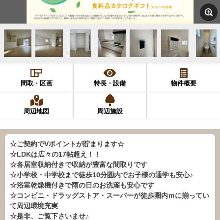
間取・区画
特長・設備
物件概要
周辺地図
周辺施設
☆ご契約でVポイントが貯まります☆
☆LDKは広々の17帖超え！！
☆各居室収納付きで収納が豊富な間取りです
☆小学校・中学校まで徒歩10分圏内でお子様の通学も安心♪
☆浴室乾燥機付きで雨の日のお洗濯も安心です
☆コンビニ・ドラッグストア・スーパーが徒歩圏内ｍに揃ってい
て周辺環境充実
☆是非、ご覧下さいませ♪