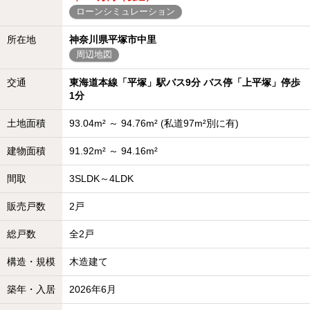
ローンシミュレーション
所在地
神奈川県平塚市中里
周辺地図
交通
東海道本線「平塚」駅バス9分 バス停「上平塚」停歩
1分
土地面積
93.04m² ～ 94.76m² (私道97m²別に有)
建物面積
91.92m² ～ 94.16m²
間取
3SLDK～4LDK
販売戸数
2戸
総戸数
全2戸
構造・規模
木造建て
築年・入居
2026年6月