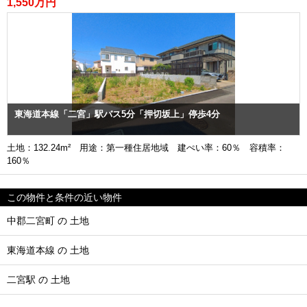
1,550万円
東海道本線「二宮」駅バス5分「押切坂上」停歩4分
土地：132.24m² 用途：第一種住居地域 建ぺい率：60％ 容積率：
160％
この物件と条件の近い物件
中郡二宮町 の 土地
東海道本線 の 土地
二宮駅 の 土地