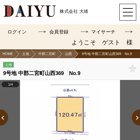
株式会社 大雄
ログイン
会員登録
マイサーチ
ようこそ ゲスト 様
HOME
土地
中郡二宮町
山西
9号地 中郡二宮町山西369 No.9
土地
9号地 中郡二宮町山西369 No.9
1/4