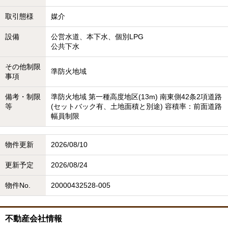
取引態様
媒介
設備
公営水道、本下水、個別LPG
公共下水
その他制限
準防火地域
事項
備考・制限
準防火地域 第一種高度地区(13m) 南東側42条2項道路
等
(セットバック有、土地面積と別途) 容積率：前面道路
幅員制限
物件更新
2026/08/10
更新予定
2026/08/24
物件No.
20000432528-005
不動産会社情報