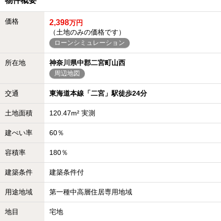
物件概要
価格
2,398
万円
（土地のみの価格です）
ローンシミュレーション
所在地
神奈川県中郡二宮町山西
周辺地図
交通
東海道本線「二宮」駅徒歩24分
土地面積
120.47m² 実測
建ぺい率
60％
容積率
180％
建築条件
建築条件付
用途地域
第一種中高層住居専用地域
地目
宅地