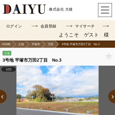
株式会社 大雄
ログイン
会員登録
マイサーチ
ようこそ ゲスト 様
HOME
土地
平塚市
万田
3号地 平塚市万田2丁目 No.3
土地
3号地 平塚市万田2丁目 No.3
1/23