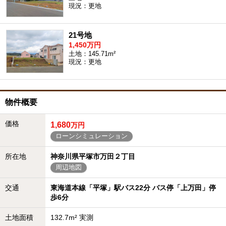
現況：更地
21号地
1,450万円
土地：145.71m²
現況：更地
物件概要
価格
1,680
万円
ローンシミュレーション
所在地
神奈川県平塚市万田２丁目
周辺地図
交通
東海道本線「平塚」駅バス22分 バス停「上万田」停
歩6分
土地面積
132.7m² 実測