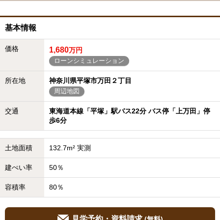
基本情報
価格
1,680
万円
ローンシミュレーション
所在地
神奈川県平塚市万田２丁目
周辺地図
交通
東海道本線「平塚」駅バス22分 バス停「上万田」停
歩6分
土地面積
132.7m² 実測
建ぺい率
50％
容積率
80％
見学予約・資料請求
(無料)