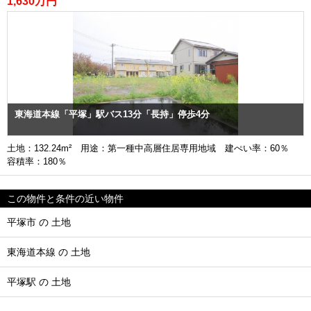
1,630万円
東海道本線「平塚」駅バス13分「長持」停歩4分
土地：132.24m² 用途：第一種中高層住居専用地域 建ぺい率：60％
容積率：180％
この物件と条件の近い物件
平塚市 の 土地
東海道本線 の 土地
平塚駅 の 土地