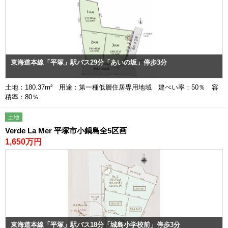
東海道本線「平塚」駅バス29分「あいの坂」停歩3分
土地：180.37m² 用途：第一種低層住居専用地域 建ぺい率：50％ 容
積率：80％
土地
Verde La Mer 平塚市小鍋島全5区画
1,650万円
東海道本線「平塚」駅バス18分「城島小学校前」停歩3分