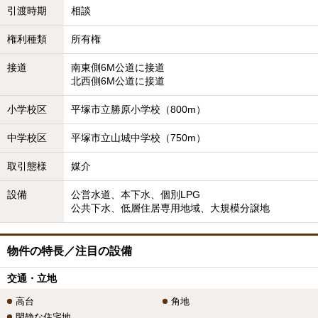
引渡時期
相談
権利種類
所有権
接道
南東側6M公道に接道
北西側6M公道に接道
小学校区
平塚市立勝原小学校（800m）
中学校区
平塚市立山城中学校（750m）
取引態様
媒介
設備
公営水道、本下水、個別LPG
公共下水、低層住居専用地域、大規模分譲地
物件の特長／注目の設備
交通・立地
高台
角地
閑静な住宅地