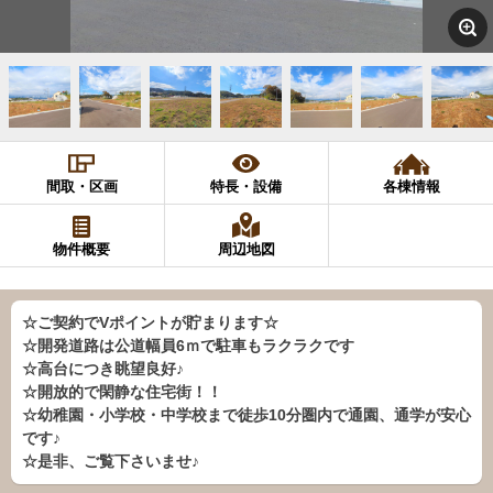
間取・区画
特長・設備
各棟情報
物件概要
周辺地図
☆ご契約でVポイントが貯まります☆
☆開発道路は公道幅員6ｍで駐車もラクラクです
☆高台につき眺望良好♪
☆開放的で閑静な住宅街！！
☆幼稚園・小学校・中学校まで徒歩10分圏内で通園、通学が安心
です♪
☆是非、ご覧下さいませ♪