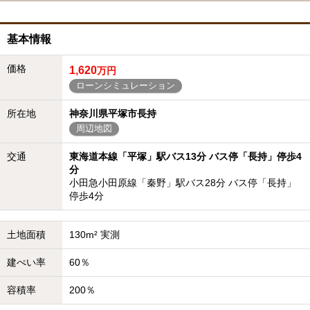
基本情報
価格
1,620
万円
ローンシミュレーション
所在地
神奈川県平塚市長持
周辺地図
交通
東海道本線「平塚」駅バス13分 バス停「長持」停歩4
分
小田急小田原線「秦野」駅バス28分 バス停「長持」
停歩4分
土地面積
130m² 実測
建ぺい率
60％
容積率
200％