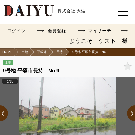
株式会社 大雄
ログイン
会員登録
マイサーチ
ようこそ ゲスト 様
HOME
土地
平塚市
長持
9号地 平塚市長持 No.9
土地
9号地 平塚市長持 No.9
1/15