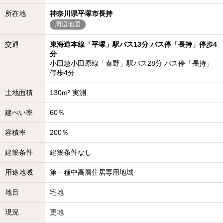
所在地
神奈川県平塚市長持
周辺地図
交通
東海道本線「平塚」駅バス13分 バス停「長持」停歩4
分
小田急小田原線「秦野」駅バス28分 バス停「長持」
停歩4分
土地面積
130m² 実測
建ぺい率
60％
容積率
200％
建築条件
建築条件なし
用途地域
第一種中高層住居専用地域
地目
宅地
現況
更地