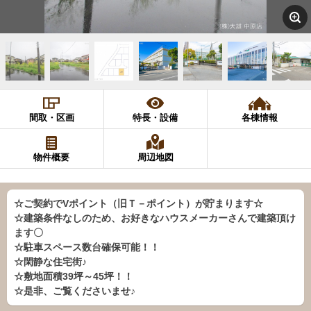
間取・区画
特長・設備
各棟情報
物件概要
周辺地図
☆ご契約でVポイント（旧Ｔ－ポイント）が貯まります☆
☆建築条件なしのため、お好きなハウスメーカーさんで建築頂け
ます〇
☆駐車スペース数台確保可能！！
☆閑静な住宅街♪
☆敷地面積39坪～45坪！！
☆是非、ご覧くださいませ♪