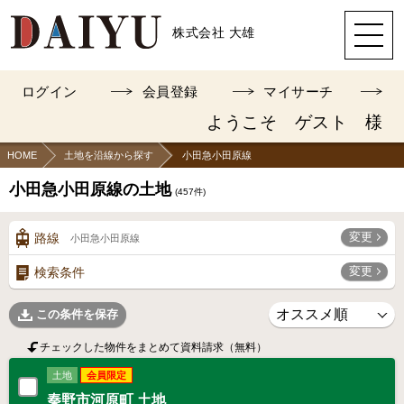
株式会社 大雄
ログイン
会員登録
マイサーチ
ようこそ ゲスト 様
HOME
土地を沿線から探す
小田急小田原線
小田急小田原線の土地
(
457
件)
変更
路線
小田急小田原線
変更
検索条件
この条件を保存
チェックした物件をまとめて資料請求（無料）
土地
会員限定
秦野市河原町 土地