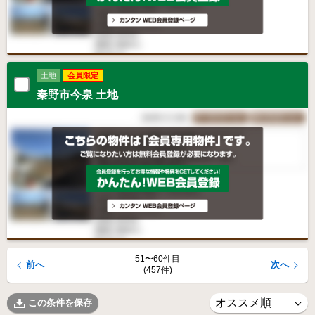
土地
会員限定
秦野市今泉 土地
51〜60件目
前へ
次へ
(457件)
この条件を保存