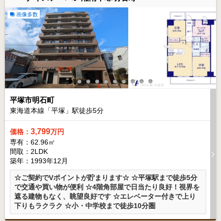
画像多数
平塚市明石町
東海道本線「平塚」駅徒歩
5
分
3,799
価格：
万円
専有：62.96㎡
間取：2LDK
築年：1993年12月
☆ご契約でVポイントが貯まります☆ ☆平塚駅まで徒歩5分
で交通や買い物が便利 ☆4階角部屋で日当たり良好！視界を
遮る建物もなく、眺望良好です ☆エレベーター付きで上り
下りもラクラク ☆小・中学校まで徒歩10分圏