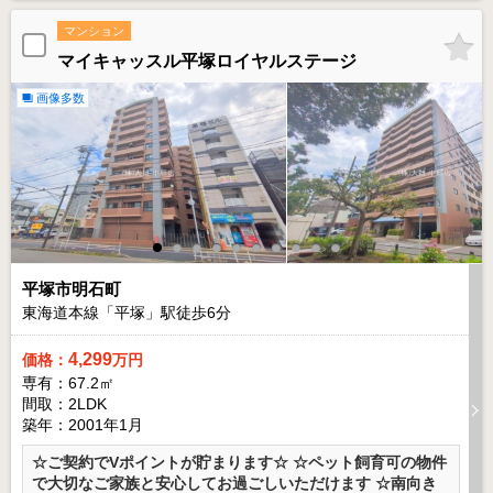
マンション
マイキャッスル平塚ロイヤルステージ
画像多数
平塚市明石町
東海道本線「平塚」駅徒歩
6
分
4,299
価格：
万円
専有：67.2㎡
間取：2LDK
築年：2001年1月
☆ご契約でVポイントが貯まります☆ ☆ペット飼育可の物件
で大切なご家族と安心してお過ごしいただけます ☆南向き