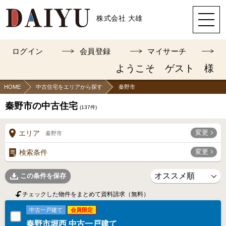
株式会社 大雄
ログイン
会員登録
マイサーチ
ようこそ ゲスト 様
HOME
中古住宅をエリアから探す
秦野市
秦野市の中古住宅
(
137
件)
変更
エリア
秦野市
変更
検索条件
この条件を保存
チェックした物件をまとめて資料請求（無料）
中古一戸建て
会員限定
秦野市堀西 中古一戸建て