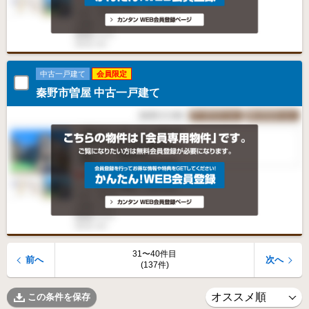
中古一戸建て
会員限定
秦野市曽屋 中古一戸建て
31〜40件目
前へ
次へ
(137件)
この条件を保存