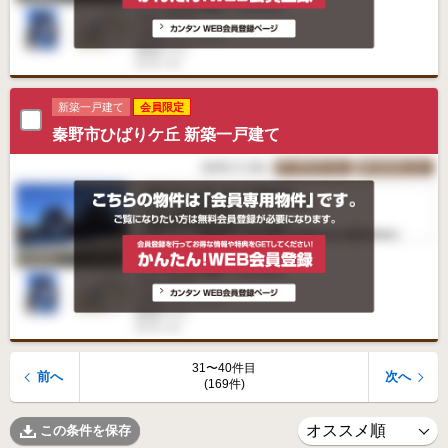
新築一戸建て
会員限定
秦野市ひばりケ丘 新築一戸建て
31〜40件目
前へ
次へ
(169件)
この条件を保存