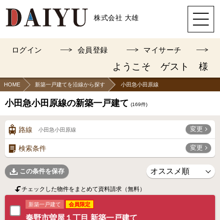
株式会社 大雄
ログイン
会員登録
マイサーチ
ようこそ ゲスト 様
HOME
新築一戸建てを沿線から探す
小田急小田原線
小田急小田原線の新築一戸建て
(
169
件)
変更
路線
小田急小田原線
変更
検索条件
この条件を保存
チェックした物件をまとめて資料請求（無料）
新築一戸建て
会員限定
秦野市曽屋１丁目 新築一戸建て