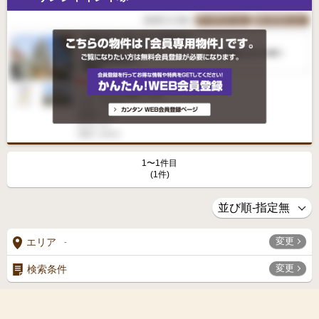
1〜1件目
(1件)
変更
エリア
-
変更
検索条件