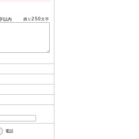
250
字以内
残り
文字
電話