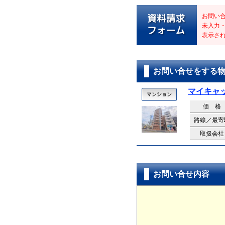
お問い
未入力
表示さ
お問い合せをする
マイキャ
価 格
路線／最寄
取扱会社
お問い合せ内容