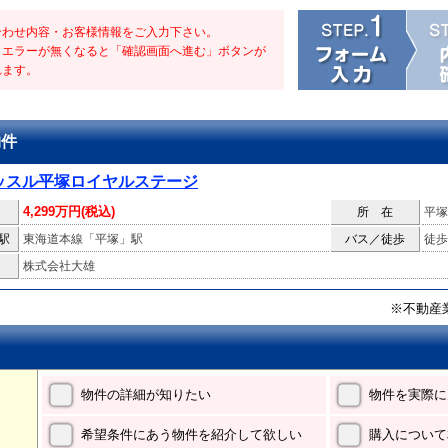
合わせ内容・お客様情報をご入力下さい。
・エラーが無くなると「確認画面へ進む」ボタンが
れます。
物件
ッスル平塚ロイヤルステージ
4,299万円(税込)
所 在
平塚
駅
東海道本線「平塚」駅
バス／徒歩
徒歩
株式会社大雄
※不動産
物件の詳細が知りたい
物件を実際に
希望条件にあう物件を紹介して欲しい
購入について