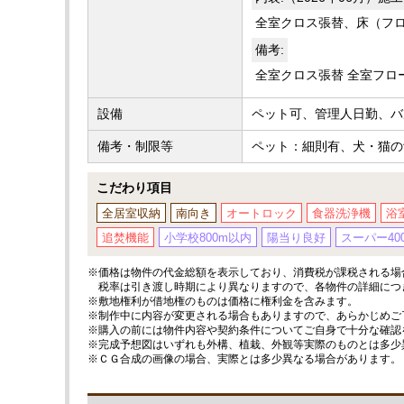
全室クロス張替、床（フ
備考:
全室クロス張替 全室フロ
設備
ペット可、管理人日勤、バ
備考・制限等
ペット：細則有、犬・猫の飼
こだわり項目
全居室収納
南向き
オートロック
食器洗浄機
浴
追焚機能
小学校800m以内
陽当り良好
スーパー40
※価格は物件の代金総額を表示しており、消費税が課税される場合
税率は引き渡し時期により異なりますので、各物件の詳細につ
※敷地権利が借地権のものは価格に権利金を含みます。
※制作中に内容が変更される場合もありますので、あらかじめご
※購入の前には物件内容や契約条件についてご自身で十分な確認
※完成予想図はいずれも外構、植栽、外観等実際のものとは多少
※ＣＧ合成の画像の場合、実際とは多少異なる場合があります。