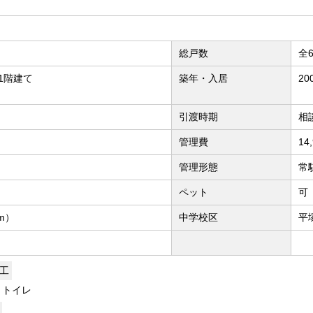
総戸数
全
1階建て
築年・入居
20
引渡時期
相
管理費
14
管理形態
常
ペット
可
m）
中学校区
平
施工
、トイレ