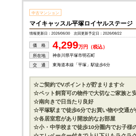
中古マンション
マイキャッスル平塚ロイヤルステージ
情報更新日：2026/06/30 次回更新予定日：2026/08/22
4,299
価 格
万円（税込）
神奈川県平塚市明石町
所在地
東海道本線「平塚」駅徒歩6分
交 通
☆ご契約でVポイントが貯まります☆
☆ペット飼育可の物件で大切なご家族と
☆南向きで日当たり良好
☆平塚駅まで徒歩6分でお買い物や交通が
☆各居室窓があり開放的なお部屋
☆小・中学校まで徒歩10分圏内でお子様
☆エレベーター付きで上り下りもラクラ