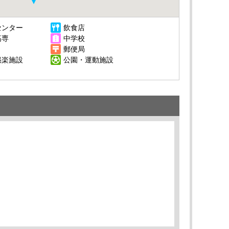
センター
飲食店
高専
中学校
郵便局
娯楽施設
公園・運動施設