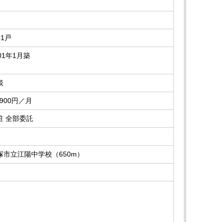
61戸
01年1月築
談
,900円／月
駐 全部委託
塚市立江陽中学校（650m）