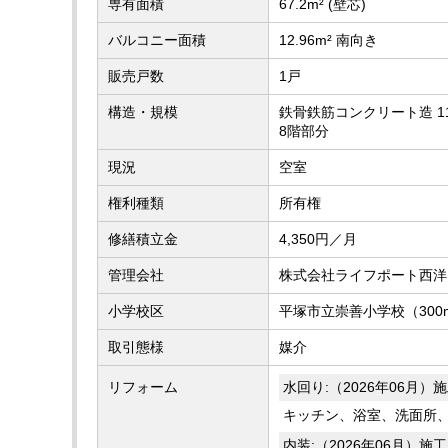
専有面積
67.2m² (壁芯)
バルコニー面積
12.96m² 南向き
販売戸数
1戸
構造・規模
鉄骨鉄筋コンクリート造 1
8階部分
現況
空室
権利種類
所有権
修繕積立金
4,350円／月
管理会社
株式会社ライフポート西洋
小学校区
平塚市立崇善小学校（300
取引態様
媒介
リフォーム
水回り:（2026年06月）
キッチン、浴室、洗面所
内装:（2026年06月）施工