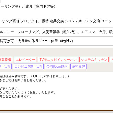
ローリング等）、建具（室内ドア等）
ーリング張替 フロアタイル張替 建具交換 システムキッチン交換 ユニッ
ルコニー、フローリング、火災警報器（報知機）、エアコン、冷房、暖
育は可、成長時の体長50cm・体重10kg以内
室乾燥機
エレベーター
TVモニタ付インターホン
システムキッチン
0m以内
コンビニ400m以内
公園800m以内
眺望良好
は税込み価格です。（1,000円未満は切り上げ。）
きましてはお問い合わせください。
了承ください。
をしていただくようにお願いいたします。
異なることがあります。