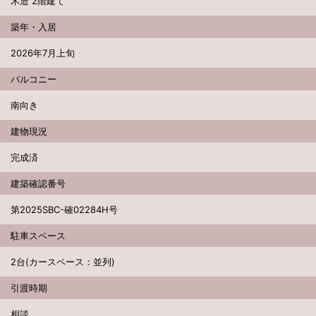
木造 2階建て
築年・入居
2026年7月上旬
バルコニー
南向き
建物現況
完成済
建築確認番号
第2025SBC-確02284H号
駐車スペース
2台(カースペース：並列)
引渡時期
相談