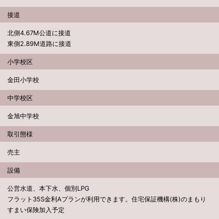
接道
北側4.67M公道に接道
東側2.89M道路に接道
小学校区
金田小学校
中学校区
金旭中学校
取引態様
売主
設備
公営水道、本下水、個別LPG
フラット35S金利Aプランが利用できます。住宅保証機構(株)のまもり
すまい保険加入予定