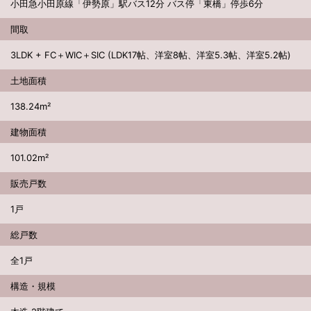
小田急小田原線「伊勢原」駅バス12分 バス停「東橋」停歩6分
間取
3LDK + FC＋WIC＋SIC (LDK17帖、洋室8帖、洋室5.3帖、洋室5.2帖)
土地面積
138.24m²
建物面積
101.02m²
販売戸数
1戸
総戸数
全1戸
構造・規模