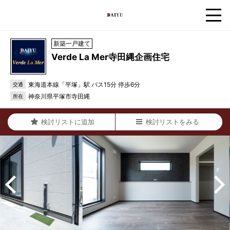
新築一戸建て
Verde La Mer寺田縄企画住宅
東海道本線「平塚」駅 バス15分 停歩6分
交通
神奈川県平塚市寺田縄
所在
検討リストに追加
検討リストをみる