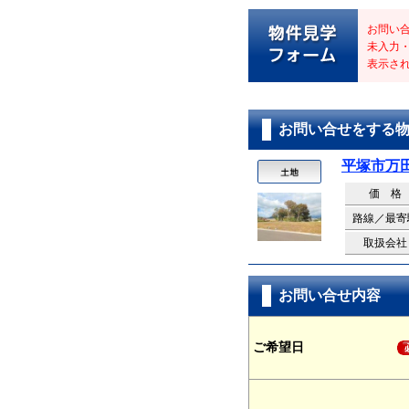
お問い
未入力
表示さ
お問い合せをする
平塚市万
価 格
路線／最寄
取扱会社
お問い合せ内容
ご希望日