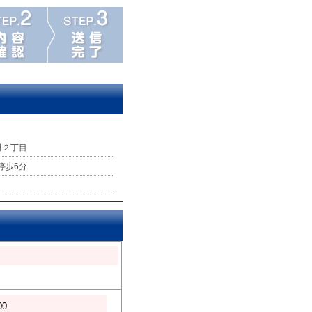
田２丁目
 停歩6分
00