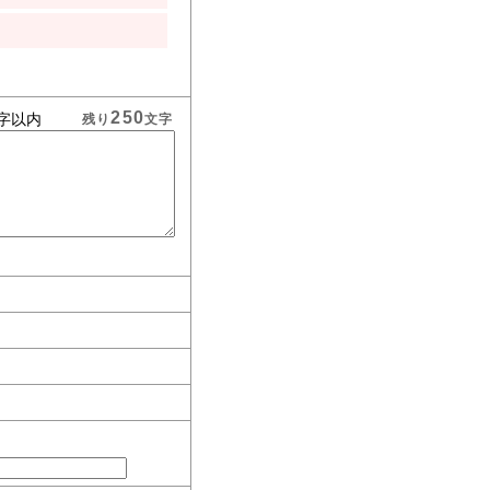
250
字以内
残り
文字