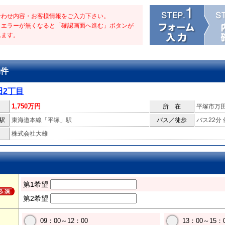
合わせ内容・お客様情報をご入力下さい。
・エラーが無くなると「確認画面へ進む」ボタンが
れます。
物件
田2丁目
1,750万円
所 在
平塚市万
駅
東海道本線「平塚」駅
バス／徒歩
バス22分
株式会社大雄
第1希望
第2希望
09：00～12：00
13：00～15：