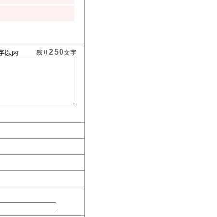
250
字以内
残り
文字