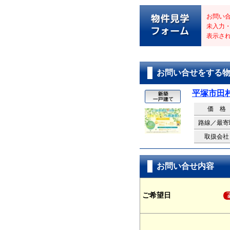
お問い
未入力
表示さ
お問い合せをする
平塚市田村
価 格
路線／最寄
取扱会社
お問い合せ内容
ご希望日