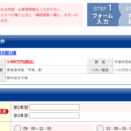
合わせ内容・お客様情報をご入力下さい。
・エラーが無くなると「確認画面へ進む」ボタンが
れます。
物件
8期1棟
3,480万円(税込)
所 在
平塚市田
駅
東海道本線「平塚」駅
バス／徒歩
バス25分
株式会社大雄
第1希望
第2希望
09：00～12：00
13：00～15：