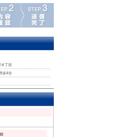
村８丁目
 停歩4分
00