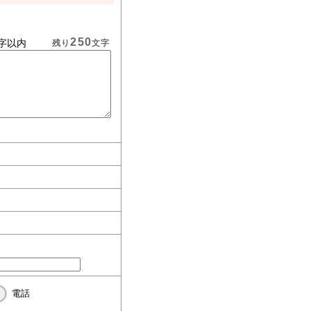
250
字以内
残り
文字
電話