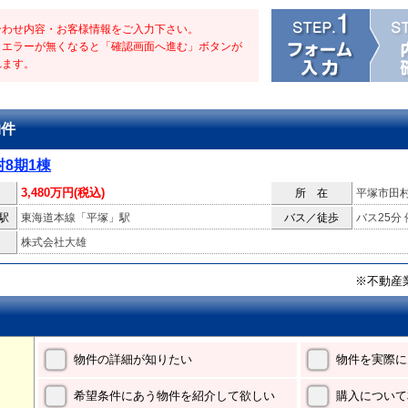
合わせ内容・お客様情報をご入力下さい。
・エラーが無くなると「確認画面へ進む」ボタンが
れます。
物件
8期1棟
3,480万円(税込)
所 在
平塚市田
駅
東海道本線「平塚」駅
バス／徒歩
バス25分
株式会社大雄
※不動産
物件の詳細が知りたい
物件を実際に
希望条件にあう物件を紹介して欲しい
購入について