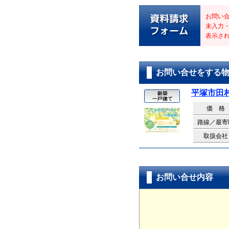
お問い
未入力
表示さ
お問い合せをする
平塚市田村
価 格
路線／最寄
取扱会社
お問い合せ内容